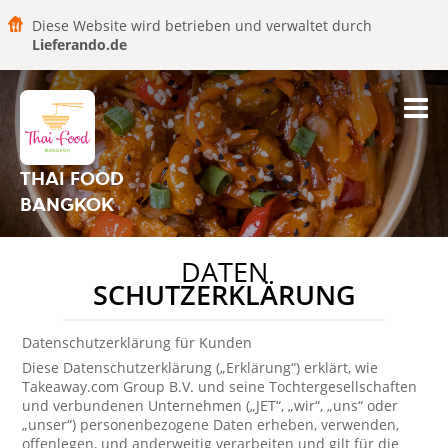
Diese Website wird betrieben und verwaltet durch
Lieferando.de
THAI FOOD
BANGKOK
DATEN
SCHUTZERKLÄRUNG
Datenschutzerklärung für Kunden
Diese Datenschutzerklärung („Erklärung“) erklärt, wie
Takeaway.com Group B.V. und seine Tochtergesellschaften
und verbundenen Unternehmen („JET“, „wir“, „uns“ oder
„unser“) personenbezogene Daten erheben, verwenden,
offenlegen, und anderweitig verarbeiten und gilt für die