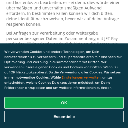
und kostenlos zu bearbeiten, es sei denn, dies würde einen
übermäßigen und unverhältnismäßigen Aufwand
erfordern. In bestimmten Fällen können wir dich bitten,
deine Identität nachzuweisen, bevor wir auf deine Anfrage
reagieren können.
Bei Anfragen zur Verarbeitung oder Weitergabe
personenbezogener Daten im Zusammenhang mit JET Pay
und/oder JET Pay Card wende dich bitte an die Person, die
dir das JET Pay-Guthaben gewährt (das kann dein
Wir verwenden Cookies und andere Technologien, um Dein
Arbeitgeber, Geschäftspartner usw. sein). Dies ist
Benutzererlebnis zu verbessern und zu personalisieren, für Analysen zur
erforderlich, da JET und die Person, die dir das Guthaben
Optimierung und Werbung in Zusammenarbeit mit Dritten. Wir
gewährt, eine separate Verantwortung für die Verarbeitung
verwenden unsere eigenen Cookies und Cookies von Dritten. Wenn Du
und den Schutz deiner personenbezogenen Daten haben.
auf OK klickst, akzeptierst Du die Verwendung aller Cookies. Wir setzen
immer notwendige Cookies. Wähle
Einstellungen verwalten
, um zu
Solltest du weitere Fragen oder Beschwerden in Bezug auf
entscheiden, welche Cookies Du akzeptieren möchtest, um Deine
die Verarbeitung deiner personenbezogenen Daten haben,
Präferenzen anzupassen und um weitere Informationen zu finden.
kontaktieren wir dich gerne. Wir würden uns auch über
Tipps oder Vorschläge zur Verbesserung unserer Erklärung
freuen.
OK
Sicherheit
Essentielle
JET nimmt den Schutz personenbezogener Daten sehr ernst