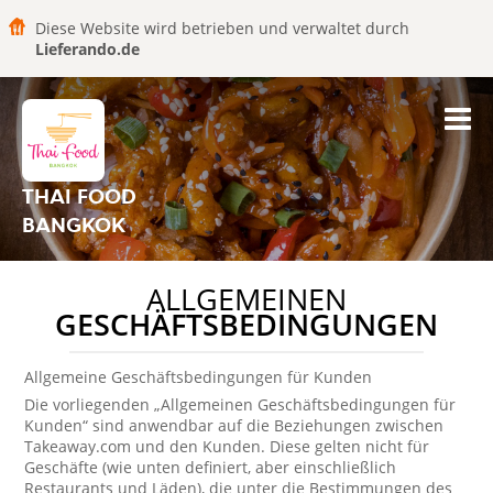
Diese Website wird betrieben und verwaltet durch
Lieferando.de
THAI FOOD
BANGKOK
ALLGEMEINEN
GESCHÄFTSBEDINGUNGEN
Allgemeine Geschäftsbedingungen für Kunden
Die vorliegenden „Allgemeinen Geschäftsbedingungen für
Kunden“ sind anwendbar auf die Beziehungen zwischen
Takeaway.com und den Kunden. Diese gelten nicht für
Geschäfte (wie unten definiert, aber einschließlich
Restaurants und Läden), die unter die Bestimmungen des